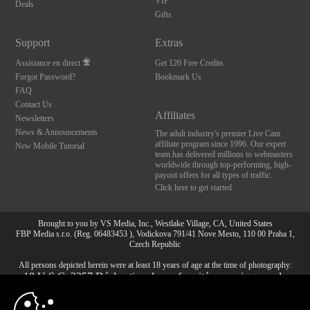
VIP
Deals
Gifts
Support
Extras
Assistance en direct
Get 120 Free Credits
Forgot Password?
Bookmark Us
FAQ
Contact Us
Affiliates
Newsletters
News & Announcements
The adult industry's premier Live Cam
affiliate program since 1996. Our expert
New Mobile Tutorial
team has delivered millions to webmasters
worldwide through top-performing, high-
payout offers for all types of traffic.
Click here to get started
Brought to you by VS Media, Inc., Westlake Village, CA, United States
FBP Media s.r.o. (Reg. 06483453 ), Vodickova 791/41 Nove Mesto, 110 00 Praha 1,
Czech Republic
All persons depicted herein were at least 18 years of age at the time of photography:
10:00
18 U.S.C. 2257 Déclaration de conformité aux exigences de
conservation des enregistrements