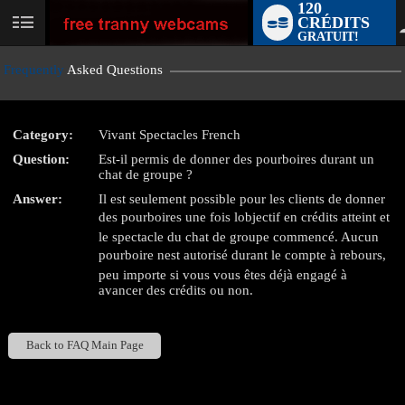
120
CRÉDITS
User
GRATUIT!
status
Frequently
Asked Questions
Category:
Vivant Spectacles French
LIMITED TIME OFFER!
Question:
Est-il permis de donner des pourboires durant un
chat de groupe ?
Answer:
Il est seulement possible pour les clients de donner
des pourboires une fois lobjectif en crédits atteint et
le spectacle du chat de groupe commencé. Aucun
pourboire nest autorisé durant le compte à rebours,
peu importe si vous vous êtes déjà engagé à
avancer des crédits ou non.
Back to FAQ Main Page