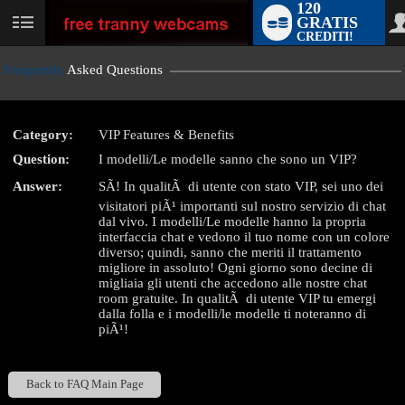
120
GRATIS
User
CREDITI!
status
Frequently
Asked Questions
Category:
VIP Features & Benefits
LIMITED TIME OFFER!
Question:
I modelli/Le modelle sanno che sono un VIP?
Answer:
SÃ! In qualitÃ di utente con stato VIP, sei uno dei
visitatori piÃ¹ importanti sul nostro servizio di chat
dal vivo. I modelli/Le modelle hanno la propria
interfaccia chat e vedono il tuo nome con un colore
diverso; quindi, sanno che meriti il trattamento
migliore in assoluto! Ogni giorno sono decine di
migliaia gli utenti che accedono alle nostre chat
room gratuite. In qualitÃ di utente VIP tu emergi
dalla folla e i modelli/le modelle ti noteranno di
piÃ¹!
Back to FAQ Main Page