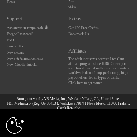
VIP
Deals
Gifts
Support
Extras
Assistenza in tempo reale
Get 120 Free Credits
Forgot Password?
Bookmark Us
FAQ
Contact Us
Affiliates
Newsletters
News & Announcements
The adult industry's premier Live Cam
affiliate program since 1996. Our expert
New Mobile Tutorial
team has delivered millions to webmasters
worldwide through top-performing, high-
payout offers for all types of traffic.
Click here to get started
Brought to you by VS Media, Inc., Westlake Village, CA, United States
FBP Media s.r.o. (Reg. 06483453 ), Vodickova 791/41 Nove Mesto, 110 00 Praha 1,
Czech Republic
10:00
All persons depicted herein were at least 18 years of age at the time of photography:
18 U.S.C. 2257 Dichiarazione di conformità ai requisiti di
conservazione della documentazione
CLAIM YOUR BONUS